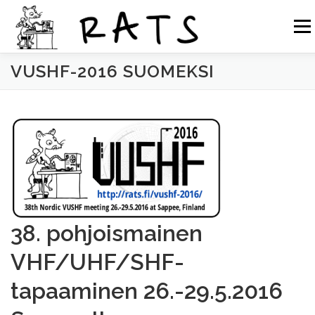
Siirry
sisältöön
Valikk
VUSHF-2016 SUOMEKSI
RATS
TOIMINTA
LIITY RATSIIN
R.NET 2
RATS IN ENGLISH
38. pohjoismainen
VHF/UHF/SHF-
tapaaminen 26.-29.5.2016