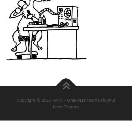
Copyright © 2026 RATS
–
OnePress
teeman luonut
FameThemes