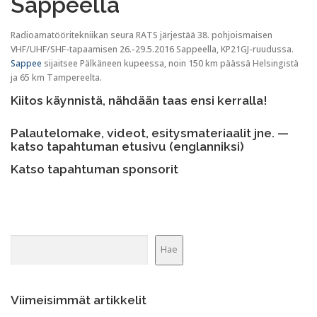
Sappeella
Radioamatööritekniikan seura RATS järjestää 38. pohjoismaisen
VHF/UHF/SHF-tapaamisen 26.-29.5.2016 Sappeella, KP21GJ-ruudussa.
Sappee
sijaitsee Pälkäneen kupeessa, noin 150 km päässä Helsingistä
ja 65 km Tampereelta.
Kiitos käynnistä, nähdään taas ensi kerralla!
Palautelomake, videot, esitysmateriaalit jne. —
katso tapahtuman etusivu (englanniksi)
Katso tapahtuman sponsorit
Etsi
Hae
Viimeisimmät artikkelit