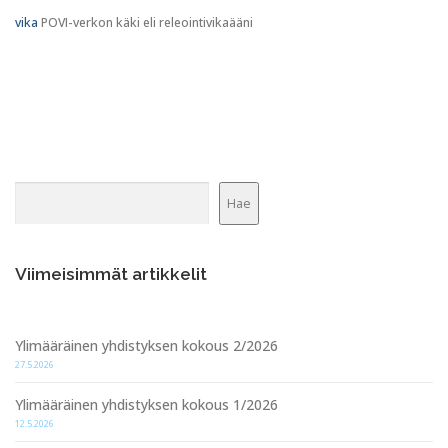
vika
POVI-verkon käki eli releointivikaääni
Etsi
Hae
Viimeisimmät artikkelit
Ylimääräinen yhdistyksen kokous 2/2026
27.5.2026
Ylimääräinen yhdistyksen kokous 1/2026
12.5.2026