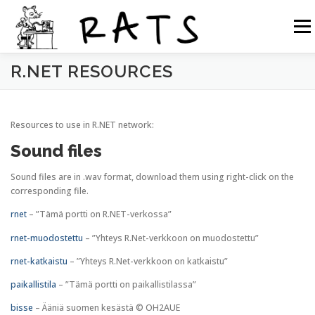
Siirry
sisältöön
Valikk
R.NET RESOURCES
RATS
TOIMINTA
LIITY RATSIIN
R.NET 2
Resources to use in R.NET network:
RATS IN ENGLISH
Sound files
Sound files are in .wav format, download them using right-click on the
corresponding file.
rnet
– ”Tämä portti on R.NET-verkossa”
rnet-muodostettu
– ”Yhteys R.Net-verkkoon on muodostettu”
rnet-katkaistu
– ”Yhteys R.Net-verkkoon on katkaistu”
paikallistila
– ”Tämä portti on paikallistilassa”
bisse
– Ääniä suomen kesästä © OH2AUE