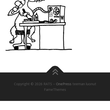
Copyright © 2026 RATS
–
OnePress
teeman luonut
FameThemes