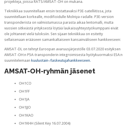
projekteja, joissa RATS/AMSAT-OH on mukana.
Tekniikkaa suunnitellaan ensin testattavaksi P3E-satelliitissa, jota
suunnitellaan korkealle, modifioidulle Molniya-radalle. P3E-version
transponderista on valmistumassa parasta aikaa lentomalli, mutta
vuosien sitkeästä yrityksestä löytää laukaisuyhteystyökumppani eivät
ole johtaneet vielä tuloksiin. Sen sijaan tekniikkaa on esitetty
sellaisenaan erääseen samankaltaiseen kansainväliseen hankkeeseen:
AMSAT-DL on tehnyt Euroopan avaruusjärjestölle 03.07.2020 esityksen
AMSAT-OH:n P5A-transponderin integroimisesta hyötykuormaksi ESA:n
suunnitelemaan
kuuluotain-/laskeutujahankkeeseen.
AMSAT-OH-ryhmän jäsenet
OH1CO
OH1FF
OH1JA
OH1JJO
OH1KAO
OH1KHH (Silent Key 16.07.2004)