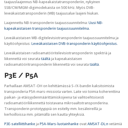
taajuuslaajennus NB-kapeakaistatransponderiin, nykyinen
SSB/CW/MGM-digimodekaista on 500 kHz. Myös DVB-
leveäkaistatransponderin (WB) taajuusalue laajeni hiukan.
Laajennettu NB-transponderin taajuussuunnitelma:
Uusi NB-
kapeakaistaisen transponderin taajuussuunnitelma.
Leveäkaistaisen WB-digitelevisiotransponderin taajuussuunnitelma ja
käyttöohjeistus:
Leveäkaistaisen DVB-transponderin käyttöohjeistus.
Leveäkaistaisen radioamatööritelevisiotransponderin spektriä ja
liikennettä voi seurata
täältä
ja kapeakaistaisen
radioamatööritransponderin liikennettä voi seurata
täältä
.
P3E / P5A
Parhaillaan AMSAT-OH on kehittämässä S-/X-bandin kaksitoimista
transponderia P5A-mars-missiota varten. Laite voi toimia koherenttina
paikan- ja etäisyydenmäärittämiskojeena tai vaihtoehtoisesti
radioamatööriliikennettä toistavana mikroaaltotransponderina.
Transponderin prototyyppiä on esitelty mm. kesäleireillä ja
kerhoilloissa mm. pitämällä sen kautta yhteyksiä.
P3E-satelliittihanke
ja
P5A-Mars-luotainhanke
ovat
AMSAT-DL:n
vetämiä