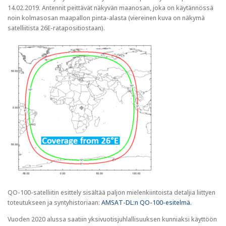
14.02.2019. Antennit peittävät näkyvän maanosan, joka on käytännössä
noin kolmasosan maapallon pinta-alasta (viereinen kuva on näkymä
satelliitista 26E-ratapositiostaan).
QO-100-satelliitin esittely sisältää paljon mielenkiintoista detaljia liittyen
toteutukseen ja syntyhistoriaan:
AMSAT-DL:n QO-100-esitelmä.
Vuoden 2020 alussa saatiin yksivuotisjuhlallisuuksen kunniaksi käyttöön