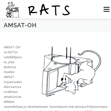
Siirry
sisältöön
Valikk
AMSAT-OH
RATS
TOIMINTA
LIITY RATSIIN
R.NET 2
RATS IN ENGLISH
AMSAT-OH
on RATSn
satelliittijaos
to, joka
yhdessä
muiden
AMSAT-
organisaatio
iden kanssa
osallistuu
amatöörisat
elliittien
suunnitteluun ja rakentamiseen. Suomalaiset ovat ainoana Pohjoismaana