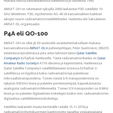
mukana näissä kansainvälisissä hankkeissa jo vuodesta 1990.
AMSAT-OH on rakentanut syksyllä 2000 laukaistun P3D-satelliitin 10
GHz lähettimen. P3D, myöhemmin AO-40 oli kansainvälinen kaikkien
aikojen suurin radioamatöörisatelliittihanke. Hanketta veti Saksalainen
AMSAT-DL-organisaatio.
P4A eli QO-100
AMSAT-OH on ollut yli 30-vuotisella asiantuntemuksellaan mukana
kansainvälisessä
AMSAT-DL:n
puheenjohtajan, Peter Guelzow:in, DB2OS
vetämässä työryhmässä joka antoi teknistä tukea
Qatar Satellite
Company:n
Es’hailSat-hankkeelle. Tämä radioamatöörihanke on
Qatar
Amateur Radio Society:n
A71A ideoima ja käynnistämä. Hankkeessa
Qatar Satellite Company:n satelliittilaivueen toisessa Es’hailSat-2-
satelliitissa on kyydissä kaksi radioamatöörejä palvelevaa
mikroaaltotransponderia. Toinen näistä S/X-transpondereista on
nykyisin 500 kHz leveä ja palvelee perinteisempää, kapeakaistaista
analogista radioamatööriliikennettä. Toinen S/X-transponderi on 8 MHz
leveä ja se palvelee digitaalisten kokeilujen lisäksi mm. radioamatöörien
digitaalisia satelliittitelevisiokokeiluja.
Satelliitin laukaistiin maata kiertävälle radalle 15.11.2018 ja
radioamatöörihyötykuormien käyttöönotto tapahtui ystävänpäivänä