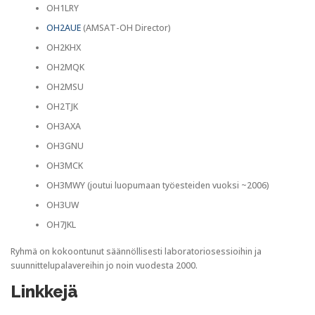
OH1LRY
OH2AUE
(AMSAT-OH Director)
OH2KHX
OH2MQK
OH2MSU
OH2TJK
OH3AXA
OH3GNU
OH3MCK
OH3MWY (joutui luopumaan työesteiden vuoksi ~2006)
OH3UW
OH7JKL
Ryhmä on kokoontunut säännöllisesti laboratoriosessioihin ja
suunnittelupalavereihin jo noin vuodesta 2000.
Linkkejä