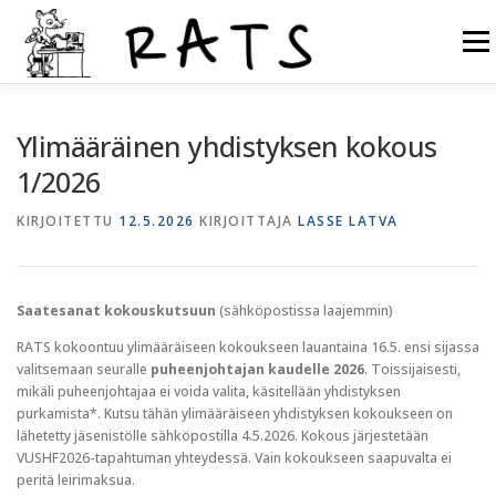
Siirry
sisältöön
Valikk
RATS
TOIMINTA
LIITY RATSIIN
R.NET 2
Ylimääräinen yhdistyksen kokous
1/2026
RATS IN ENGLISH
KIRJOITETTU
12.5.2026
KIRJOITTAJA
LASSE LATVA
Saatesanat kokouskutsuun
(sähköpostissa laajemmin)
RATS kokoontuu ylimääräiseen kokoukseen lauantaina 16.5. ensi sijassa
valitsemaan seuralle
puheenjohtajan kaudelle 2026
. Toissijaisesti,
mikäli puheenjohtajaa ei voida valita, käsitellään yhdistyksen
purkamista*. Kutsu tähän ylimääräiseen yhdistyksen kokoukseen on
lähetetty jäsenistölle sähköpostilla 4.5.2026. Kokous järjestetään
VUSHF2026-tapahtuman yhteydessä. Vain kokoukseen saapuvalta ei
peritä leirimaksua.