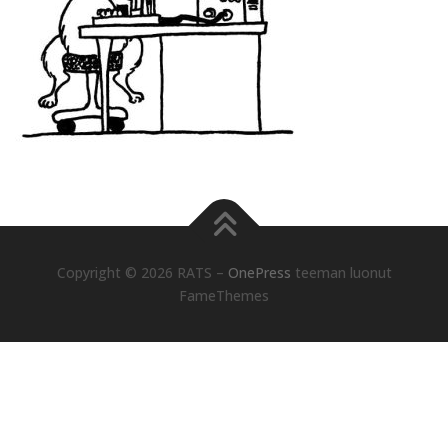
Copyright © 2026 RATS
–
OnePress
teeman luonut
FameThemes