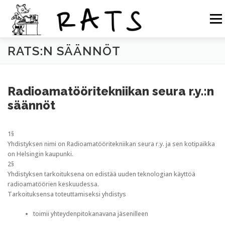
Siirry
sisältöön
Valikk
RATS:N SÄÄNNÖT
RATS
TOIMINTA
LIITY RATSIIN
R.NET 2
Radioamatööritekniikan seura r.y.:n
RATS IN ENGLISH
säännöt
1§
Yhdistyksen nimi on Radioamatööritekniikan seura r.y. ja sen kotipaikka
on Helsingin kaupunki.
2§
Yhdistyksen tarkoituksena on edistää uuden teknologian käyttöä
radioamatöörien keskuudessa.
Tarkoituksensa toteuttamiseksi yhdistys
toimii yhteydenpitokanavana jäsenilleen