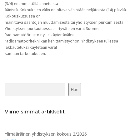
(3/4) enemmistöllä annetuista
äänistä. Kokouksien välin on oltava vähintään neljätoista (14) päivää.
Kokouskutsussa on
mainittava sääntöjen muuttamisesta tai yhdistyksen purkamisesta.
Yhdistyksen purkautuessa siirtyvät sen varat Suomen
Radioamatööriliitto r.y:lle käytettäväksi
radioamatööritekniikan kehittämistyöhön. Yhdistyksen tullessa
lakkautetuksi käytetään varat
samaan tarkoitukseen.
Etsi
Hae
Viimeisimmät artikkelit
Ylimääräinen yhdistyksen kokous 2/2026
27.5.2026