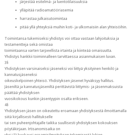
järjestää esitelmä- ja luentotilaisuuksia
ylläpitää radioamatööriasemia
harrastaa julkaisutoimintaa
pitää yllä yhteyksiä muihin koti- ja ulkomaisiin alan yhteisöihin.
Toimintansa tukemiseksi yhdistys voi ottaa vastaan lahjoituksia ja
testamentteja sekä omistaa
toimintaansa varten tarpeellista irtainta ja kiinteää omaisuutta.
Yhdistys hankkii toiminnalleen tarvittaessa asianmukaisen luvan.
3§
Yhdistyksen varsinaiseksi jäseneksi voi liittyä yksityinen henkilö ja
kannatusjäseneksi
oikeuskelpoinen yhteisö. Yhdistyksen jäsenet hyväksyy hallitus.
Jäseniltä ja kannatusjäseniltä perittävistä liittymis- ja jäsenmaksuista
päättää yhdistyksen
vuosikokous kunkin jäsentyypin osalta erikseen.
4§
Yhdistyksen jäsen on oikeutettu eroamaan yhdistyksestä ilmoittamalla
siitä kirjallisesti hallitukselle
tai sen puheenjohtajalle taikka suullisesti yhdistyksen kokouksen
pöytäkirjaan. Irtisanomisaika on
yksi (1) kuukausi eroamisilmoituksen tekemisestä lukien.