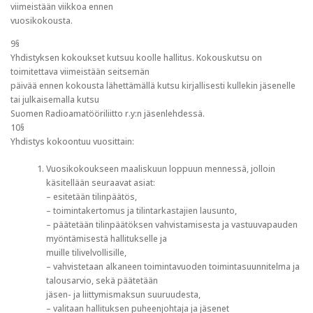
viimeistään viikkoa ennen
vuosikokousta.
9§
Yhdistyksen kokoukset kutsuu koolle hallitus. Kokouskutsu on
toimitettava viimeistään seitsemän
päivää ennen kokousta lähettämällä kutsu kirjallisesti kullekin jäsenelle
tai julkaisemalla kutsu
Suomen Radioamatööriliitto r.y:n jäsenlehdessä.
10§
Yhdistys kokoontuu vuosittain:
Vuosikokoukseen maaliskuun loppuun mennessä, jolloin
käsitellään seuraavat asiat:
– esitetään tilinpäätös,
– toimintakertomus ja tilintarkastajien lausunto,
– päätetään tilinpäätöksen vahvistamisesta ja vastuuvapauden
myöntämisestä hallitukselle ja
muille tilivelvollisille,
– vahvistetaan alkaneen toimintavuoden toimintasuunnitelma ja
talousarvio, sekä päätetään
jäsen- ja liittymismaksun suuruudesta,
– valitaan hallituksen puheenjohtaja ja jäsenet