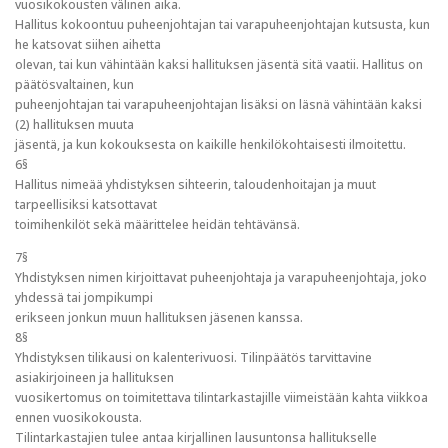
vuosikokousten välinen aika.
Hallitus kokoontuu puheenjohtajan tai varapuheenjohtajan kutsusta, kun
he katsovat siihen aihetta
olevan, tai kun vähintään kaksi hallituksen jäsentä sitä vaatii. Hallitus on
päätösvaltainen, kun
puheenjohtajan tai varapuheenjohtajan lisäksi on läsnä vähintään kaksi
(2) hallituksen muuta
jäsentä, ja kun kokouksesta on kaikille henkilökohtaisesti ilmoitettu.
6§
Hallitus nimeää yhdistyksen sihteerin, taloudenhoitajan ja muut
tarpeellisiksi katsottavat
toimihenkilöt sekä määrittelee heidän tehtävänsä.
7§
Yhdistyksen nimen kirjoittavat puheenjohtaja ja varapuheenjohtaja, joko
yhdessä tai jompikumpi
erikseen jonkun muun hallituksen jäsenen kanssa.
8§
Yhdistyksen tilikausi on kalenterivuosi. Tilinpäätös tarvittavine
asiakirjoineen ja hallituksen
vuosikertomus on toimitettava tilintarkastajille viimeistään kahta viikkoa
ennen vuosikokousta.
Tilintarkastajien tulee antaa kirjallinen lausuntonsa hallitukselle