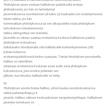
Yhdistyksen jäsen voidaan hallituksen päätöksellä erottaa
yhdistyksestä, jos hän on laiminlyönyt
jäsenmaksunsa suorittamisen yli kaksi (2) kuukautta sen erääntymisestä
lukien taikka, jos hän
toiminnallaan yhdistyksessä tai sen ulkopuolella estää yhdistyksen
tarkoituksen toteuttamisesta
taikka vahingoittaa sen mainetta.
Jäsenellä on oikeus saattaa erottamista koskeva hallituksen päätös
yhdistyksen kokouksen
tutkittavaksi ilmoittamalla siitä hallitukselle kolmenkymmenen (30)
päivän kuluessa
erottamispäätöksestä tiedon saatuaan. Tämän ilmoituksen perusteella
hallitus on velvollinen
ottamaan erottamista koskevan asian esille siinä yhdistyksen
kokouksessa, joka ensiksi pidetään sen
jälkeen, kun ilmoitus hallitukselle on tehty.
5§
Yhdistyksen asioita hoitaa hallitus, johon kuuluu vuosikokouksessa
valitut puheenjohtaja ja 4
jäsentä. Hallitus valitsee keskuudestaan varapuheenjohtajan. Hallituksen
jäsenten toimikausi on