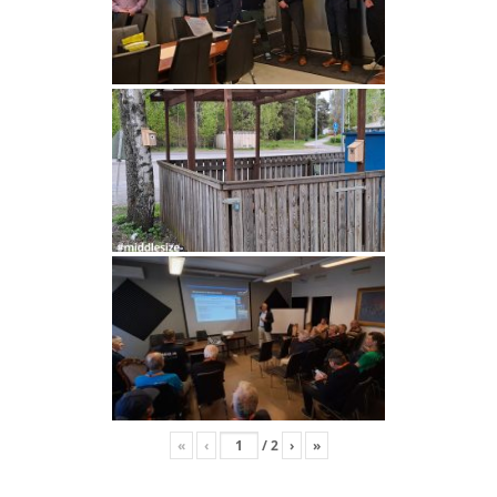
«
‹
/
2
›
»