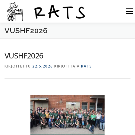
Siirry
sisältöön
Valikk
VUSHF2026
RATS
TOIMINTA
LIITY RATSIIN
R.NET 2
VUSHF2026
RATS IN ENGLISH
KIRJOITETTU
22.5.2026
KIRJOITTAJA
RATS